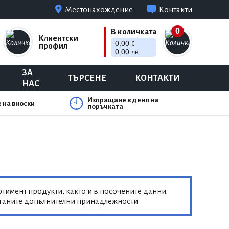
Местонахождение
Контакти
0
В количката
Клиентски
0.00
€
профил
0.00
лв.
ЗА
ТЪРСЕНЕ
КОНТАКТИ
НАС
Изпращане в деня на
 на вноски
поръчката
тимент продукти, както и в посочените данни.
аганите допълнителни принадлежности.