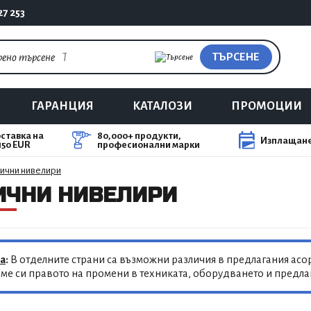
27 253
ТЪРСЕНЕ
ГАРАНЦИЯ
КАТАЛОЗИ
ПРОМОЦИИ
ставка на
80,000+ продукти,
Изплащане
150 EUR
професионални марки
ични нивелири
ИЧНИ НИВЕЛИРИ
а
:
В отделните страни са възможни различия в предлагания асор
ме си правото на промени в техниката, оборудването и предл