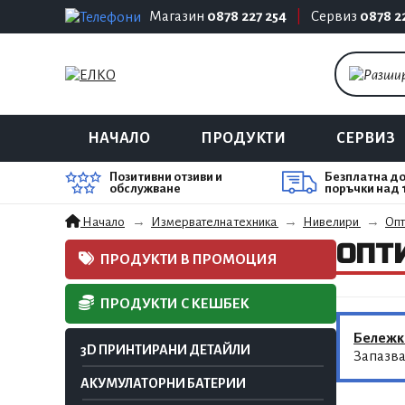
Магазин
0878 227 254
|
Сервиз
0878 2
НАЧАЛО
ПРОДУКТИ
СЕРВИЗ
Позитивни отзиви и
Безплатна до
обслужване
поръчки над 
Опт
Начало
Измервателна техника
Нивелири
ОПТ
ПРОДУКТИ В ПРОМОЦИЯ
ПРОДУКТИ С КЕШБЕК
Бележк
3D ПРИНТИРАНИ ДЕТАЙЛИ
Запазва
АКУМУЛАТОРНИ БАТЕРИИ