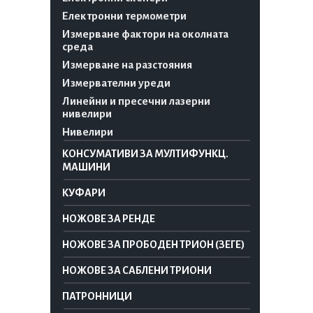
Електронни термометри
Измерване фактори на околната
среда
Измерване на разстояния
Измервателни уреди
Линейни и пресечни лазерни
нивелири
Нивелири
КОНСУМАТИВИ ЗА МУЛТИФУНКЦ.
МАШИНИ
КУФАРИ
НОЖОВЕ ЗА РЕНДЕ
НОЖОВЕ ЗА ПРОБОДЕН ТРИОН (ЗЕГЕ)
НОЖОВЕ ЗА САБЛЕНИ ТРИОНИ
ПАТРОННИЦИ