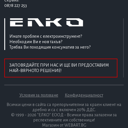
0878 227 253
Имате проблем с електроинструмент?
Необходим Ви е нов такъв?
Трябва Ви походящия консуматив за него?
ЗАПОВЯДАЙТЕ ПРИ НАС И ЩЕ ВИ ПРЕДОСТАВИМ
НАЙ-ВЯРНОТО РЕШЕНИЕ!
Условия за ползване
Конфиденциалност
Всички цени в сайта са препоръчителни за краен клиент на
дребно и са с включен 20% ДДС.
© 1999 - 2026 "ЕЛКО" ЕООД - Всички права запазени за
респективните им собственици!
Магазин от WEBART.BG