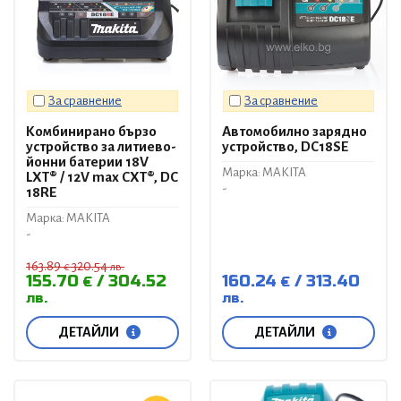
За сравнение
За сравнение
Комбинирано бързо
Автомобилно зарядно
устройство за литиево-
устройство, DC18SE
йонни батерии 18V
Марка: MAKITA
LXT® / 12V max CXT®, DC
-
18RE
Марка: MAKITA
-
163.89
320.54
€
лв.
155.70
304.52
160.24
313.40
€
€
лв.
лв.
ДЕТАЙЛИ
ДЕТАЙЛИ