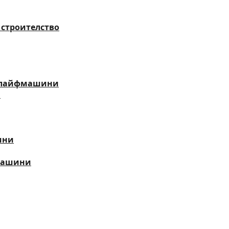
 строителство
шлайфмашини
и
ини
машини