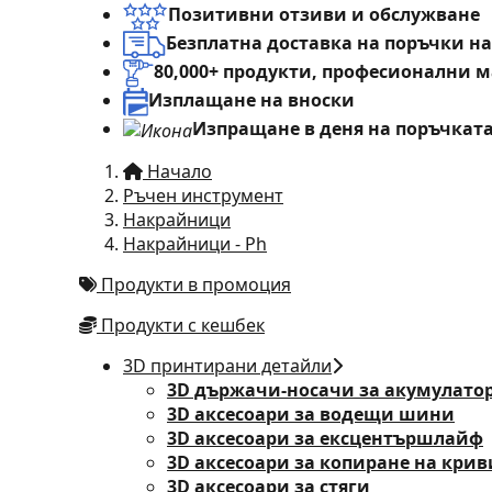
Позитивни отзиви и обслужване
Безплатна доставка на поръчки на
80,000+ продукти, професионални 
Изплащане на вноски
Изпращане в деня на поръчкат
Начало
Ръчен инструмент
Накрайници
Накрайници - Ph
Продукти в промоция
Продукти с кешбек
3D принтирани детайли
3D държачи-носачи за акумулато
3D аксесоари за водещи шини
3D аксесоари за ексцентършлайф
3D аксесоари за копиране на кри
3D аксесоари за стяги