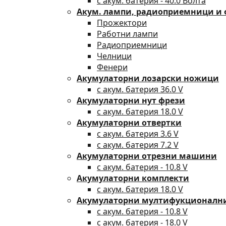
с акум. батерия - 40.0 Волта
Акум. лампи, радиоприемници и
Прожектори
Работни лампи
Радиоприемници
Челници
Фенери
Акумулаторни лозарски ножици
с акум. батерия 36.0 V
Акумулаторни нут фрези
с акум. батерия 18.0 V
Акумулаторни отвертки
с акум. батерия 3.6 V
с акум. батерия 7.2 V
Акумулаторни отрезни машини
с акум. батерия - 10.8 V
Акумулаторни комплекти
с акум. батерия 18.0 V
Акумулаторни мултифукционал
с акум. батерия - 10.8 V
с акум. батерия - 18.0 V