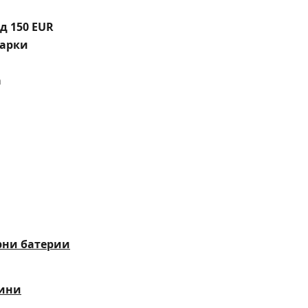
д 150 EUR
марки
а
рни батерии
вини