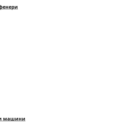
 фенери
ни машини