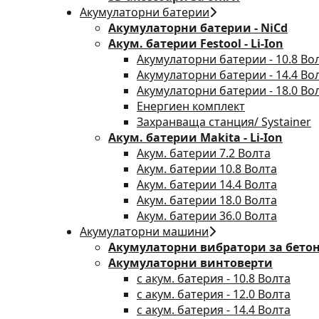
Акумулаторни батерии
Акумулаторни батерии - NiCd
Акум. батерии Festool - Li-Ion
Акумулаторни батерии - 10.8 Во
Акумулаторни батерии - 14.4 Во
Акумулаторни батерии - 18.0 Во
Енергиен комплект
Захранваща станция/ Systainer
Акум. батерии Makita - Li-Ion
Акум. батерии 7.2 Волта
Акум. батерии 10.8 Волта
Акум. батерии 14.4 Волта
Акум. батерии 18.0 Волта
Акум. батерии 36.0 Волта
Акумулаторни машини
Акумулаторни вибратори за бето
Акумулаторни винтоверти
с акум. батерия - 10.8 Волта
с акум. батерия - 12.0 Волта
с акум. батерия - 14.4 Волта