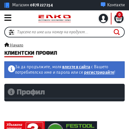
Магазин
0878 227 254
Контакти
0
Начало
КЛИЕНТСКИ ПРОФИЛ
За да продължите, моля
влезте в сайта
с Вашето
потребителско име и парола или се
регистрирайте
!
Профил