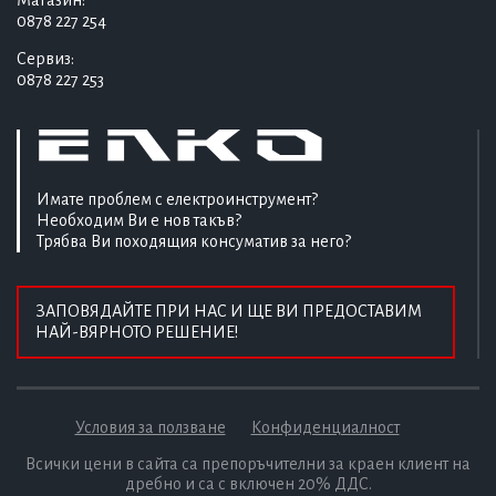
0878 227 254
Сервиз:
0878 227 253
Имате проблем с електроинструмент?
Необходим Ви е нов такъв?
Трябва Ви походящия консуматив за него?
ЗАПОВЯДАЙТЕ ПРИ НАС И ЩЕ ВИ ПРЕДОСТАВИМ
НАЙ-ВЯРНОТО РЕШЕНИЕ!
Условия за ползване
Конфиденциалност
Всички цени в сайта са препоръчителни за краен клиент на
дребно и са с включен 20% ДДС.