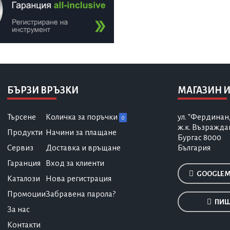
БЪРЗИ ВРЪЗКИ
МАГАЗИН И
Търсене
Количка за поръчки
ул. "Фердинан
0
ж.к. Възражда
Продукти
Начини за плащане
Бургас 8000
Сервиз
Доставка и връщане
България
Гаранция
Вход за клиенти
GOOGLE 
Каталози
Нова регистрация
Промоции
Забравена парола?
ПИШ
За нас
Контакти