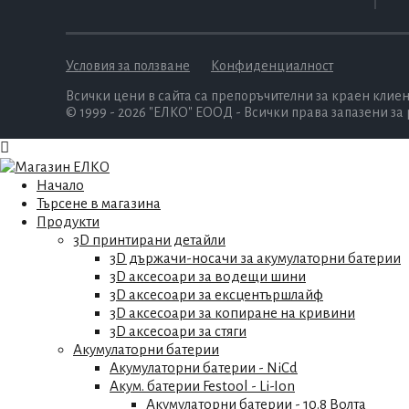
Условия за ползване
Конфиденциалност
Всички цени в сайта са препоръчителни за краен клиен
© 1999 - 2026 "ЕЛКО" ЕООД - Всички права запазени за
Начало
Търсене в магазина
Продукти
3D принтирани детайли
3D държачи-носачи за акумулаторни батерии
3D аксесоари за водещи шини
3D аксесоари за ексцентършлайф
3D аксесоари за копиране на кривини
3D аксесоари за стяги
Акумулаторни батерии
Акумулаторни батерии - NiCd
Акум. батерии Festool - Li-Ion
Акумулаторни батерии - 10.8 Волта