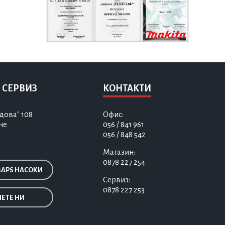
 СЕРВИЗ
КОНТАКТИ
дова" 108
Офис:
не
056 / 841 961
056 / 848 542
Магазин:
0878 227 254
MAPS НАСОКИ
Сервиз:
0878 227 253
ЕТЕ НИ