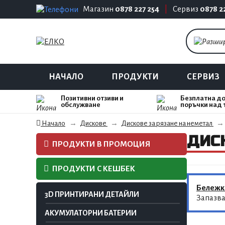
Магазин
0878 227 254
|
Сервиз
0878 2
НАЧАЛО
ПРОДУКТИ
СЕРВИЗ
Позитивни отзиви и
Безплатна до
обслужване
поръчки над 
Начало
Дискове
Дискове за рязане на неметал
ДИСК
ПРОДУКТИ В ПРОМОЦИЯ
ПРОДУКТИ С КЕШБЕК
Бележк
3D ПРИНТИРАНИ ДЕТАЙЛИ
Запазва
АКУМУЛАТОРНИ БАТЕРИИ