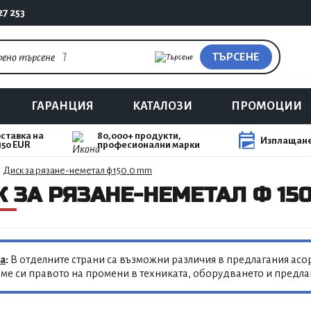
27 253
ТЪРСЕНЕ
ГАРАНЦИЯ
КАТАЛОЗИ
ПРОМОЦИИ
ставка на
80,000+ продукти,
Изплащане
150 EUR
професионални марки
Диск за рязане-неметал ф 150.0 mm
 ЗА РЯЗАНЕ-НЕМЕТАЛ Ф 150
а
:
В отделните страни са възможни различия в предлагания асор
ме си правото на промени в техниката, оборудването и предл