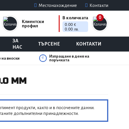
Местонахождение
Контакти
0
В количката
Клиентски
0.00
€
профил
0.00
лв.
ЗА
ТЪРСЕНЕ
КОНТАКТИ
НАС
Изпращане в деня на
 на вноски
поръчката
.0 MM
тимент продукти, както и в посочените данни.
аганите допълнителни принадлежности.