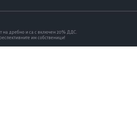
т на дребно и са с включен 20% ДДС.
 респективните им собственици!