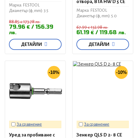
отвора, BTA HW D 5 CE
Марка: FESTOOL
Марка: FESTOOL
Диаметър (ф, mm): 3.5
Диаметър (ф, mm): 5.0
88.85
173.78
€
лв.
79.96
156.39
€
67.99
132.98
€
лв.
61.19
119.68
лв.
€
лв.
ДЕТАЙЛИ
ДЕТАЙЛИ
-10%
-10%
За сравнение
За сравнение
Уред за пробиване с
Зенкер QLS D 2- 8 CE