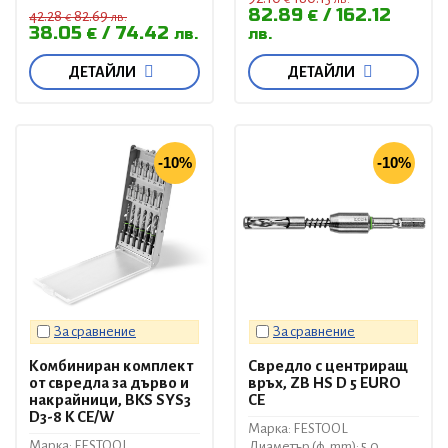
82.89
162.12
€
42.28
82.69
€
лв.
38.05
74.42
€
лв.
лв.
ДЕТАЙЛИ
ДЕТАЙЛИ
-10%
-10%
За сравнение
За сравнение
Комбиниран комплект
Свредло с центриращ
от свредла за дърво и
връх, ZB HS D 5 EURO
накрайници, BKS SYS3
CE
D3-8 K CE/W
Марка: FESTOOL
Марка: FESTOOL
Диаметър (ф, mm): 5.0