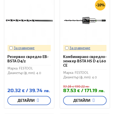
-10%
За сравнение
За сравнение
Резервно свредло EB-
Комбинирано свредло-
BSTA D4/2
зенкер BSTA HS D 4 L60
CE
Марка: FESTOOL
Марка: FESTOOL
Диаметър (ф, mm): 4.0
Диаметър (ф, mm): 4.0
97.26
190.22
€
лв.
20.32
39.74
87.53
171.19
€
лв.
€
лв.
ДЕТАЙЛИ
ДЕТАЙЛИ