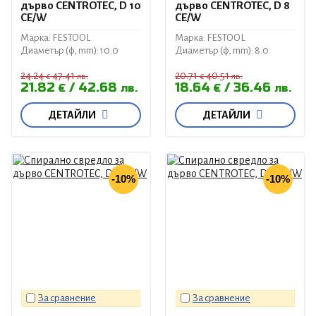
дърво CENTROTEC, D 10
дърво CENTROTEC, D 8
CE/W
CE/W
Марка: FESTOOL
Марка: FESTOOL
Диаметър (ф, mm): 10.0
Диаметър (ф, mm): 8.0
24.24
47.41
20.71
40.51
€
лв.
€
лв.
21.82
42.68
18.64
36.46
€
лв.
€
лв.
ДЕТАЙЛИ
ДЕТАЙЛИ
-10%
-10%
За сравнение
За сравнение