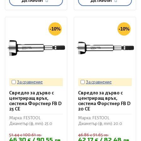
ДЕТАЙЛИ
ДЕТАЙЛИ
-10%
-10%
За сравнение
За сравнение
Свредло за дърво с
Свредло за дърво с
центриращ връх,
центриращ връх,
система Форстнер FB D
система Форстнер FB D
25 CE
20 CE
Марка: FESTOOL
Марка: FESTOOL
Диаметър (ф, mm): 25.0
Диаметър (ф, mm): 20.0
51.44
100.61
46.86
91.65
€
лв.
€
лв.
46.30
90.55
42.17
82.48
€
лв.
€
лв.