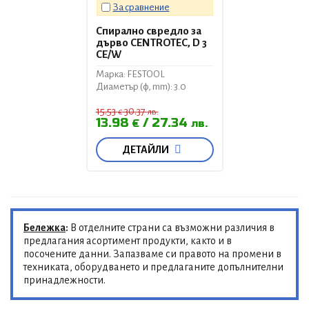
За сравнение
Спирално свредло за
дърво CENTROTEC, D 3
CE/W
Марка: FESTOOL
Диаметър (ф, mm): 3.0
15.53
30.37
€
лв.
13.98
27.34
€
лв.
ДЕТАЙЛИ
Бележка
:
В отделните страни са възможни различия в
предлагания асортимент продукти, както и в
посочените данни. Запазваме си правото на промени в
техниката, оборудването и предлаганите допълнителни
принадлежности.