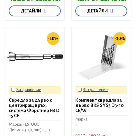
ДЕТАЙЛИ
ДЕТАЙЛИ
-10%
-10%
За сравнение
За сравнение
Свредло за дърво с
Комплект свредла за
центриращ връх,
дърво BKS SYS3 D3-10
система Форстнер FB D
CE/W
15 CE
Марка:
Марка: FESTOOL
-
Диаметър (ф, mm): 15.0
92.10
180.13
€
лв.