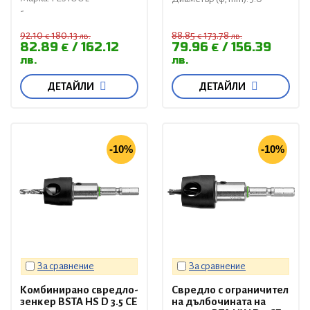
-
92.10
180.13
88.85
173.78
€
лв.
€
лв.
82.89
162.12
79.96
156.39
€
€
лв.
лв.
ДЕТАЙЛИ
ДЕТАЙЛИ
-10%
-10%
За сравнение
За сравнение
Комбинирано свредло-
Свредло с ограничител
зенкер BSTA HS D 3.5 CE
на дълбочината на