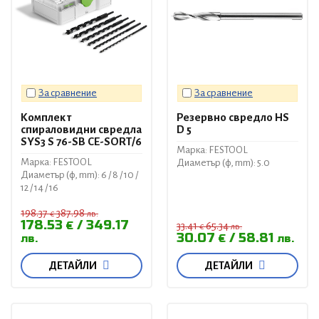
За сравнение
За сравнение
Комплект
Резервно свредло HS
спираловидни свредла
D 5
SYS3 S 76-SB CE-SORT/6
Марка: FESTOOL
Марка: FESTOOL
Диаметър (ф, mm): 5.0
Диаметър (ф, mm): 6 / 8 / 10 /
12 / 14 / 16
198.37
387.98
€
лв.
178.53
349.17
€
33.41
65.34
€
лв.
30.07
58.81
лв.
€
лв.
ДЕТАЙЛИ
ДЕТАЙЛИ