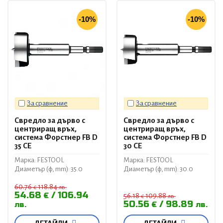
-10%
-10%
За сравнение
За сравнение
Свредло за дърво с
Свредло за дърво с
центриращ връх,
центриращ връх,
система Форстнер FB D
система Форстнер FB D
35 CE
30 CE
Марка: FESTOOL
Марка: FESTOOL
Диаметър (ф, mm): 35.0
Диаметър (ф, mm): 30.0
60.76
118.84
€
лв.
54.68
106.94
€
56.18
109.88
€
лв.
50.56
98.89
лв.
€
лв.