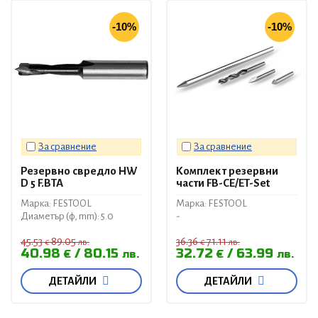
-10%
-10%
За сравнение
За сравнение
Резервно свредло HW
Комплект резервни
D 5 F.BTA
части FB-CE/ET-Set
Марка: FESTOOL
Марка: FESTOOL
Диаметър (ф, mm): 5.0
-
45.53
89.05
36.36
71.11
€
лв.
€
лв.
40.98
80.15
32.72
63.99
€
лв.
€
лв.
ДЕТАЙЛИ
ДЕТАЙЛИ