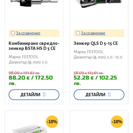
За сравнение
За сравнение
Комбинирано свредло-
Зенкер QLS D 5-15 CE
зенкер BSTA HS D 5 CE
Марка: FESTOOL
Марка: FESTOOL
Диаметър (ф, mm): 5.0 - 15.0
Диаметър (ф, mm): 5.0
98.00
191.67
58.09
113.61
€
лв.
€
лв.
88.20
172.50
52.28
102.25
€
€
лв.
лв.
ДЕТАЙЛИ
ДЕТАЙЛИ
-10%
-10%