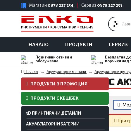
Магазин
0878 227 254
|
Сервиз
0878 227 253
НАЧАЛО
ПРОДУКТИ
СЕРВИЗ
Позитивни отзиви и
Безплатна до
обслужване
поръчки над 
Начало
Акумулаторни машини
Акумулаторни цирку
С АК
ПРОДУКТИ В ПРОМОЦИЯ
ПРОДУКТИ С КЕШБЕК
Мод
3D ПРИНТИРАНИ ДЕТАЙЛИ
При ср
АКУМУЛАТОРНИ БАТЕРИИ