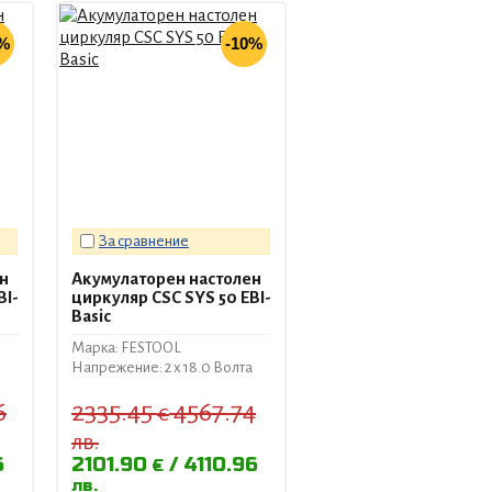
0%
-10%
За сравнение
н
Акумулаторен настолен
BI-
циркуляр CSC SYS 50 EBI-
Basic
Марка: FESTOOL
Напрежение: 2 x 18.0 Волта
6
2335.45
4567.74
€
лв.
6
2101.90
4110.96
€
лв.