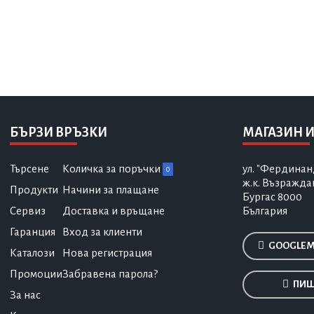
БЪРЗИ ВРЪЗКИ
МАГАЗИН И
Търсене
Количка за поръчки
ул. "Фердинан
0
ж.к. Възражда
Продукти
Начини за плащане
Бургас 8000
Сервиз
Доставка и връщане
България
Гаранция
Вход за клиенти
GOOGLE 
Каталози
Нова регистрация
Промоции
Забравена парола?
ПИШ
За нас