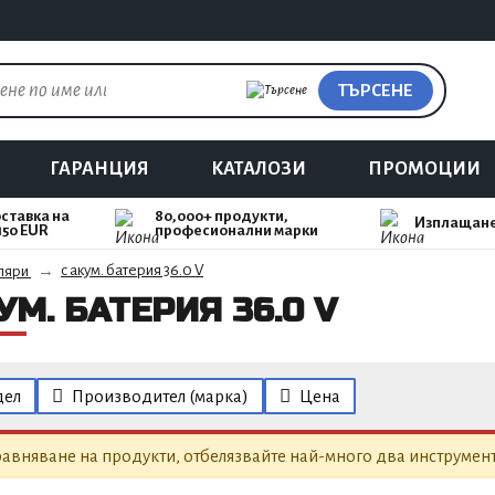
ТЪРСЕНЕ
ГАРАНЦИЯ
КАТАЛОЗИ
ПРОМОЦИИ
ставка на
80,000+ продукти,
Изплащане
150 EUR
професионални марки
с акум. батерия 36.0 V
ляри
УМ. БАТЕРИЯ 36.0 V
ел
Производител (марка)
Цена
авняване на продукти, отбелязвайте най-много два инструмент