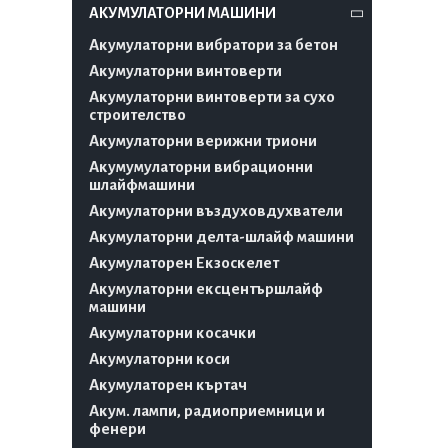
АКУМУЛАТОРНИ МАШИНИ
Акумулаторни вибратори за бетон
Акумулаторни винтоверти
Акумулаторни винтоверти за сухо
строителство
Акумулаторни верижни триони
Акумумулаторни вибрационни
шлайфмашини
Акумулаторни въздуховдухватели
Акумулаторни делта-шлайф машини
Акумулаторен Екзоскелет
Акумулаторни ексцентършлайф
машини
Акумулаторни косачки
Акумулаторни коси
Акумулаторен къртач
Акум. лампи, радиоприемници и
фенери