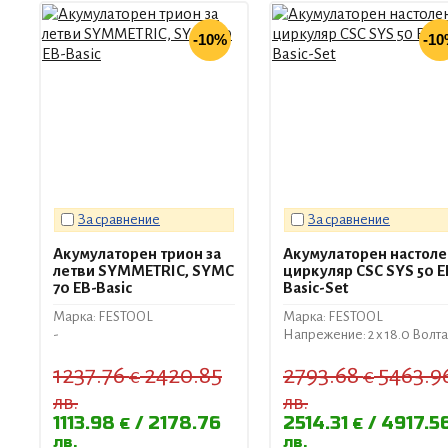
-10%
-1
За сравнение
За сравнение
Акумулаторен трион за
Акумулаторен настоле
летви SYMMETRIC, SYMC
циркуляр CSC SYS 50 E
70 EB-Basic
Basic-Set
Марка: FESTOOL
Марка: FESTOOL
-
Напрежение: 2 x 18.0 Волта
1237.76
2420.85
2793.68
5463.9
€
€
лв.
лв.
1113.98
2178.76
2514.31
4917.5
€
€
лв.
лв.