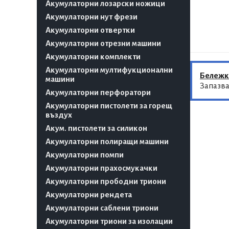
Акумулаторни лозарски ножици
Акумулаторни нут фрези
Акумулаторни отвертки
Акумулаторни отрезни машини
Акумулаторни комплекти
Акумулаторни мултифукционални
Бележк
машини
Запазва
Акумулаторни перфоратори
Акумулаторни пистолети за горещ
въздух
Акум. пистолети за силикон
Акумулаторни полиращи машини
Акумулаторни помпи
Акумулаторни прахосмукачки
Акумулаторни прободни триони
Акумулаторни рендета
Акумулаторни саблени триони
Акумулаторни триони за изолации