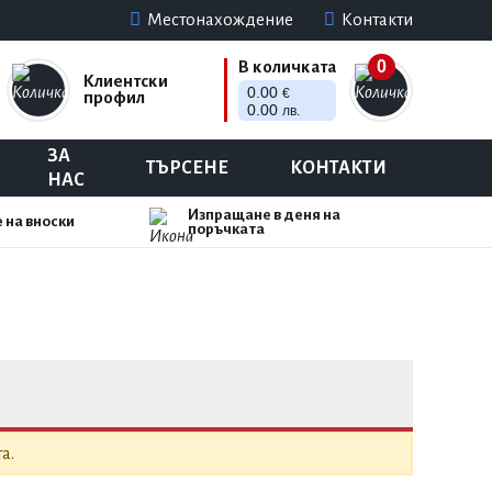
Местонахождение
Контакти
0
В количката
Клиентски
0.00
€
профил
0.00
лв.
ЗА
ТЪРСЕНЕ
КОНТАКТИ
НАС
Изпращане в деня на
 на вноски
поръчката
а.