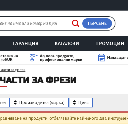
ТЪРСЕНЕ
ГАРАНЦИЯ
КАТАЛОЗИ
ПРОМОЦИИ
ставка на
80,000+ продукти,
Изплащане
150 EUR
професионални марки
 части за фрези
 ЧАСТИ ЗА ФРЕЗИ
дел
Производител (марка)
Цена
равняване на продукти, отбелязвайте най-много два инструмен