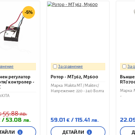
-5%
авнение
За сравнение
За 
нен регулатор
Ротор - MT362, M3600
Външен
ти/ контролер -
RT070
Марка: Makita MT / Maktec/
C
Марка:
Напрежение: 220 - 240 Волта
AKITA
-
55.88
€
лв.
53.08
59.01
115.41
22.0
€
лв.
€
лв.
ТАЙЛИ
ДЕТАЙЛИ
Д