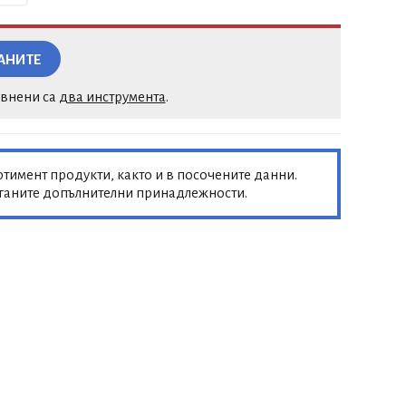
АНИТЕ
авнени са
два инструмента
.
тимент продукти, както и в посочените данни.
аганите допълнителни принадлежности.