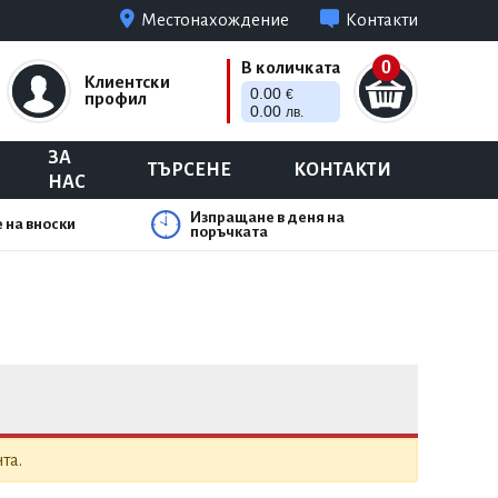
Местонахождение
Контакти
0
В количката
Клиентски
0.00
€
профил
0.00
лв.
ЗА
ТЪРСЕНЕ
КОНТАКТИ
НАС
Изпращане в деня на
 на вноски
поръчката
та.