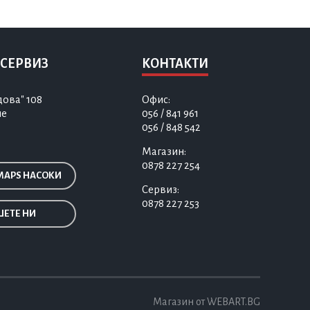
 СЕРВИЗ
КОНТАКТИ
дова" 108
Офис:
не
056 / 841 961
056 / 848 542
Магазин:
0878 227 254
MAPS НАСОКИ
Сервиз:
0878 227 253
ЕТЕ НИ
Магазин от WEBART.BG