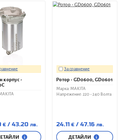
сравнение
За сравнение
 корпус -
Ротор - GD0600, GD0601
0C
Марка: MAKITA
 MAKITA
Напрежение: 220 - 240 Волта
9
43.20
24.11
47.16
€
лв.
€
лв.
ЕТАЙЛИ
ДЕТАЙЛИ