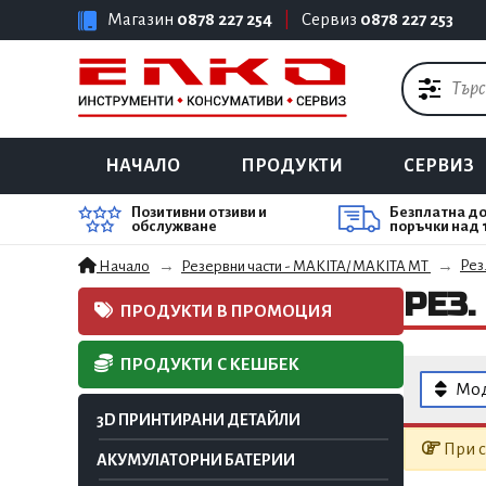
Магазин
0878 227 254
|
Сервиз
0878 227 253
НАЧАЛО
ПРОДУКТИ
СЕРВИЗ
Позитивни отзиви и
Безплатна до
обслужване
поръчки над 
Рез.
Начало
Резервни части - MAKITA/ MAKITA MT
РЕЗ.
ПРОДУКТИ В ПРОМОЦИЯ
ПРОДУКТИ С КЕШБЕК
Мо
3D ПРИНТИРАНИ ДЕТАЙЛИ
При с
АКУМУЛАТОРНИ БАТЕРИИ