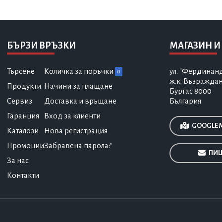
БЪРЗИ ВРЪЗКИ
МАГАЗИН И
Търсене
Количка за поръчки
ул. "Фердинан
0
ж.к. Възражда
Продукти
Начини за плащане
Бургас 8000
Сервиз
Доставка и връщане
България
Гаранция
Вход за клиенти
GOOGLE 
Каталози
Нова регистрация
Промоции
Забравена парола?
ПИШ
За нас
Контакти