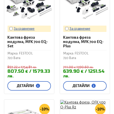
За сравнение
За сравнение
Кантова фреза
Кантова фреза
модулна, MFK 700 EQ-
модулна, MFK 700 EQ-
Set
Plus
Марка: FESTOOL
Марка: FESTOOL
720 Вата
720 Вата
897.22
1754.81
711.00
1390.60
€
лв.
€
лв.
807.50
1579.33
639.90
1251.54
€
€
лв.
лв.
ДЕТАЙЛИ
ДЕТАЙЛИ
-10%
-10%