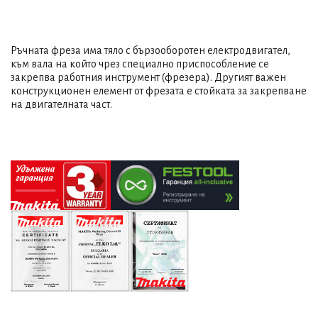
Ръчната фреза има тяло с бързооборотен електродвигател,
към вала на който чрез специално приспособление се
закрепва работния инструмент (фрезера). Другият важен
конструкционен елемент от фрезата е стойката за закрепване
на двигателната част.