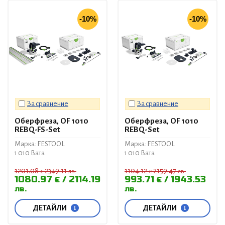
-10%
-10%
За сравнение
За сравнение
Оберфреза, OF 1010
Оберфреза, OF 1010
REBQ-FS-Set
REBQ-Set
Марка: FESTOOL
Марка: FESTOOL
1 010 Вата
1 010 Вата
1201.08
2349.11
1104.12
2159.47
€
лв.
€
лв.
1080.97
2114.19
993.71
1943.53
€
€
лв.
лв.
ДЕТАЙЛИ
ДЕТАЙЛИ