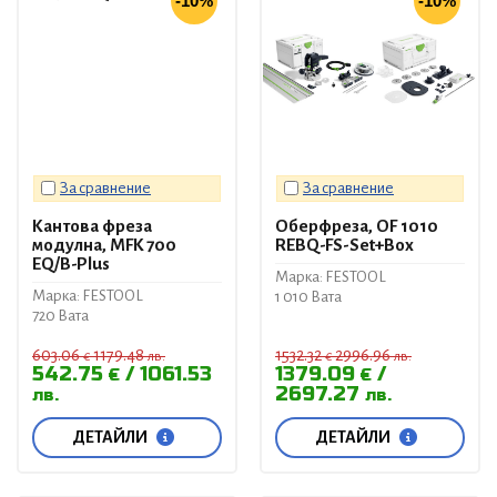
-10%
-10%
За сравнение
За сравнение
Кантова фреза
Оберфреза, OF 1010
модулна, MFK 700
REBQ-FS-Set+Box
EQ/B-Plus
Марка: FESTOOL
Марка: FESTOOL
1 010 Вата
720 Вата
603.06
1179.48
1532.32
2996.96
€
лв.
€
лв.
542.75
1061.53
1379.09
€
€
2697.27
лв.
лв.
ДЕТАЙЛИ
ДЕТАЙЛИ