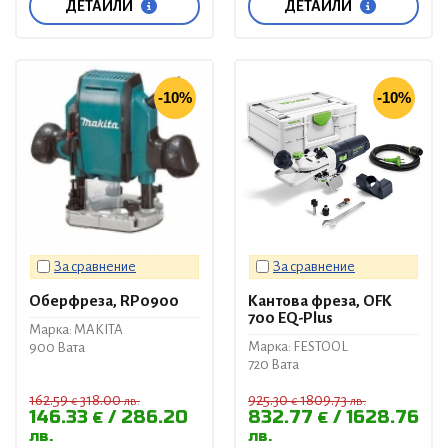
ДЕТАЙЛИ
ДЕТАЙЛИ
-10%
-10%
За сравнение
За сравнение
Оберфреза, RP0900
Кантова фреза, OFK
700 EQ-Plus
Марка: MAKITA
Марка: FESTOOL
900 Вата
720 Вата
162.59
318.00
925.30
1809.73
€
лв.
€
лв.
146.33
286.20
832.77
1628.76
€
€
лв.
лв.