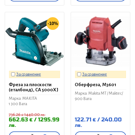
-10%
За сравнение
За сравнение
Фреза за плоскости
Оберфреза, M3601
(еталбонд), CA 5000XJ
Марка: Makita MT / Maktec/
Марка: MAKITA
900 Вата
1 300 Вата
736.26
1440.00
€
лв.
662.63
1295.99
122.71
240.00
€
€
лв.
лв.