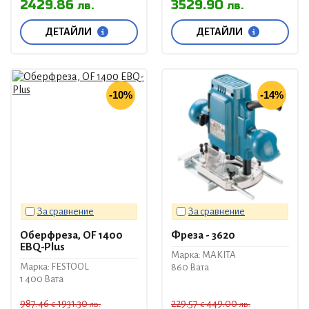
2429.86
3529.90
лв.
лв.
ДЕТАЙЛИ
ДЕТАЙЛИ
-10%
-14%
За сравнение
За сравнение
Оберфреза, OF 1400
Фреза - 3620
EBQ-Plus
Марка: MAKITA
Марка: FESTOOL
860 Вата
1 400 Вата
987.46
1931.30
229.57
449.00
€
лв.
€
лв.