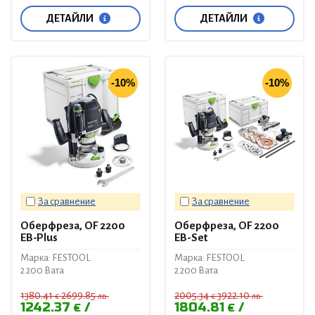
ДЕТАЙЛИ
ДЕТАЙЛИ
-10%
-10%
За сравнение
За сравнение
Оберфреза, OF 2200
Оберфреза, OF 2200
EB-Plus
EB-Set
Марка: FESTOOL
Марка: FESTOOL
2 200 Вата
2 200 Вата
1380.41
2699.85
2005.34
3922.10
€
лв.
€
лв.
1242.37
1804.81
€
€