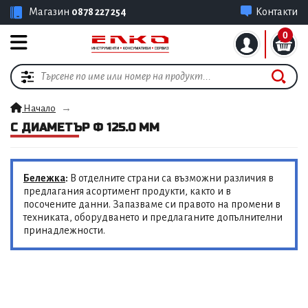
Магазин
0878 227 254
Контакти
0
Начало
С ДИАМЕТЪР Ф 125.0 ММ
Бележка
:
В отделните страни са възможни различия в
предлагания асортимент продукти, както и в
посочените данни. Запазваме си правото на промени в
техниката, оборудването и предлаганите допълнителни
принадлежности.