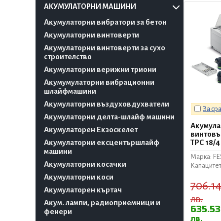
АКУМУЛАТОРНИ МАШИНИ
Акумулаторни вибратори за бетон
Акумулаторни винтоверти
Акумулаторни винтоверти за сухо
строителство
Акумулаторни верижни триони
Акумумулаторни вибрационни
шлайфмашини
Акумулаторни въздуховдухватели
За ср
Акумулаторни делта-шлайф машини
Акумула
Акумулаторен Екзоскелет
винтовъ
Акумулаторни ексцентършлайф
TPC 18/4
машини
Марка: F
Акумулаторни косачки
Капацитет:
Акумулаторни коси
706.1
Акумулаторен къртач
лв.
Акум. лампи, радиоприемници и
635.5
фенери
лв.