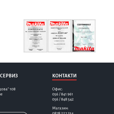
 СЕРВИЗ
КОНТАКТИ
дова" 108
Офис:
не
056 / 841 961
056 / 848 542
Магазин:
0878 227 254