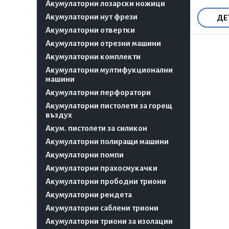
Акумулаторни лозарски ножици
Акумулаторни нут фрези
ДЕ
Акумулаторни отвертки
Акумулаторни отрезни машини
Акумулаторни комплекти
Акумулаторни мултифукционални
машини
Акумулаторни перфоратори
Акумулаторни пистолети за горещ
въздух
Акум. пистолети за силикон
Акумулаторни полиращи машини
Акумулаторни помпи
Акумулаторни прахосмукачки
Акумулаторни прободни триони
Акумулаторни рендета
Акумулаторни саблени триони
Акумулаторни триони за изолации