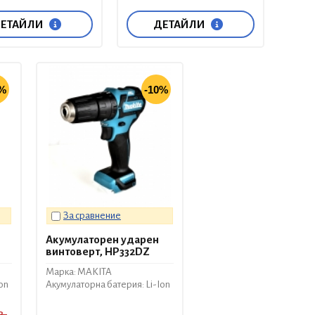
ЕТАЙЛИ
ДЕТАЙЛИ
0%
-10%
За сравнение
Акумулаторен ударен
винтоверт, HP332DZ
Марка: MAKITA
on
Акумулаторна батерия: Li-Ion
в.