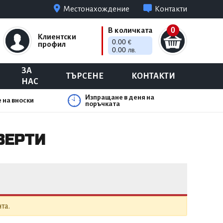
Местонахождение
Контакти
0
В количката
Клиентски
0.00
€
профил
0.00
лв.
ЗА
ТЪРСЕНЕ
КОНТАКТИ
НАС
Изпращане в деня на
 на вноски
поръчката
ВЕРТИ
та.