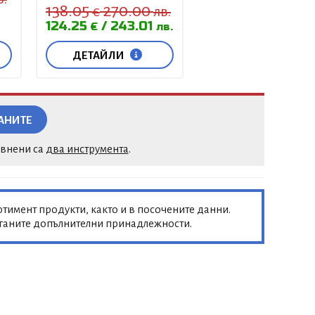
138.05
270.00
€
лв.
124.25
243.01
€
лв.
ДЕТАЙЛИ
АНИТЕ
авнени са
два инструмента
.
тимент продукти, както и в посочените данни.
аганите допълнителни принадлежности.