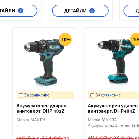
ТАЙЛИ
ДЕТАЙЛИ
Д
-10%
-1
За сравнение
За сравнение
Акумулаторен ударен
Акумулаторен ударен
винтоверт, DHP 482Z
винтоверт, DHP484Z
Марка: MAKITA
Марка: MAKITA
-
Акумулаторна батерия: Li-I
119.64
234.00
184.07
360.01
€
лв.
€
л