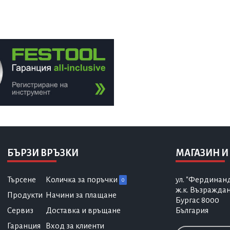
БЪРЗИ ВРЪЗКИ
МАГАЗИН И
Търсене
Количка за поръчки
ул. "Фердинан
0
ж.к. Възражда
Продукти
Начини за плащане
Бургас 8000
Сервиз
Доставка и връщане
България
Гаранция
Вход за клиенти