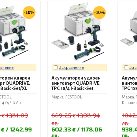
-10%
-10%
авнение
За сравнение
За 
торен ударен
Акумулаторен ударен
Акуму
рт QUADRIVE,
винтовърт QUADRIVE,
винто
 Basic-Set/XL
TPC 18/4 I-Basic-Set
TPC 18/
ESTOOL
Марка: FESTOOL
Марка: 
 4.0/ 5.0 Ач
-
Капаците
4
1381.09
669.25
1308.94
1042
€
€
лв.
лв.
3
1242.99
602.33
1178.06
938.
€
€
лв.
лв.