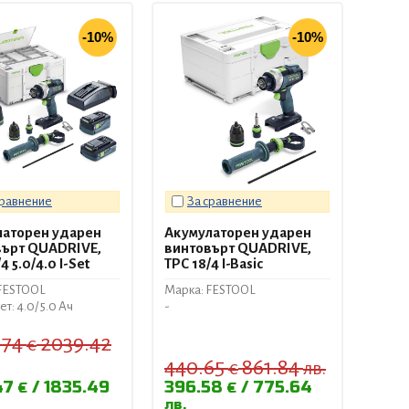
-10%
-10%
сравнение
За сравнение
латорен ударен
Акумулаторен ударен
върт QUADRIVE,
винтовърт QUADRIVE,
4 5.0/4.0 I-Set
TPC 18/4 I-Basic
FESTOOL
Марка: FESTOOL
т: 4.0/ 5.0 Ач
-
.74
2039.42
€
440.65
861.84
€
лв.
47
1835.49
396.58
775.64
€
€
лв.