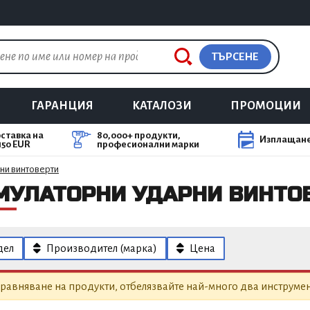
ТЪРСЕНЕ
ГАРАНЦИЯ
КАТАЛОЗИ
ПРОМОЦИИ
ставка на
80,000+ продукти,
Изплащане
150 EUR
професионални марки
ни винтоверти
МУЛАТОРНИ УДАРНИ ВИНТО
дел
Производител (марка)
Цена
равняване на продукти, отбелязвайте най-много два инструмен