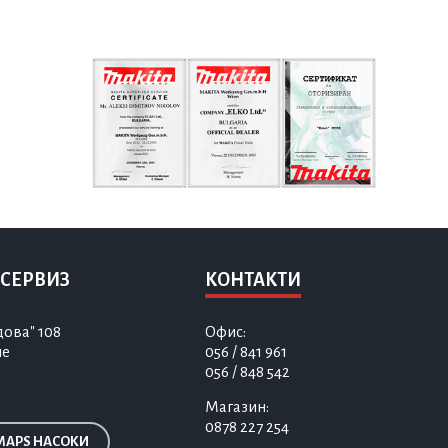
 СЕРВИЗ
КОНТАКТИ
дова" 108
Офис:
не
056 / 841 961
056 / 848 542
Магазин:
0878 227 254
MAPS НАСОКИ