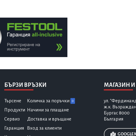
БЪРЗИ ВРЪЗКИ
МАГАЗИН И
Търсене
Количка за поръчки
ул. "Фердинан
0
ж.к. Възражда
Продукти
Начини за плащане
Бургас 8000
Сервиз
Доставка и връщане
България
Гаранция
Вход за клиенти
GOOGLE 