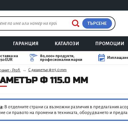
ТЪРСЕНЕ
ГАРАНЦИЯ
КАТАЛОЗИ
ПРОМОЦИИ
ставка на
80,000+ продукти,
Изплащане
150 EUR
професионални марки
С диаметър ф 115.0 mm
анит - Profi
АМЕТЪР Ф 115.0 MM
а
:
В отделните страни са възможни различия в предлагания асор
ме си правото на промени в техниката, оборудването и предл