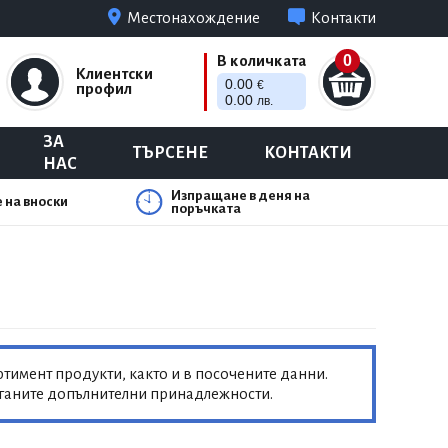
Местонахождение
Контакти
0
В количката
Клиентски
0.00
€
профил
0.00
лв.
ЗА
ТЪРСЕНЕ
КОНТАКТИ
НАС
Изпращане в деня на
 на вноски
поръчката
тимент продукти, както и в посочените данни.
аганите допълнителни принадлежности.