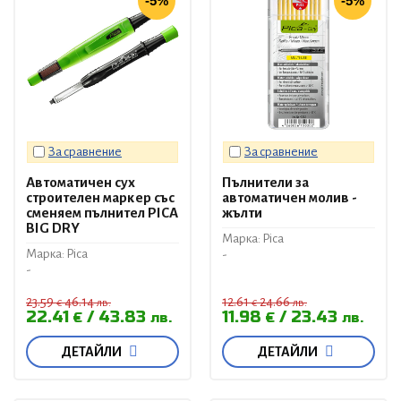
-5%
-5%
За сравнение
За сравнение
Автоматичен сух
Пълнители за
строителен маркер със
автоматичен молив -
сменяем пълнител PICA
жълти
BIG DRY
Марка: Pica
Марка: Pica
-
-
23.59
46.14
12.61
24.66
€
лв.
€
лв.
22.41
43.83
11.98
23.43
€
лв.
€
лв.
ДЕТАЙЛИ
ДЕТАЙЛИ