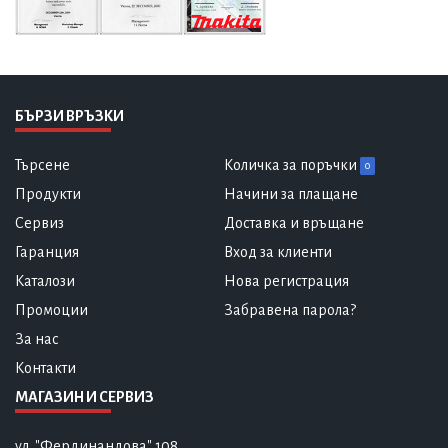
БЪРЗИ ВРЪЗКИ
Търсене
Количка за поръчки
0
Продукти
Начини за плащане
Сервиз
Доставка и връщане
Гаранция
Вход за клиенти
Каталози
Нова регистрация
Промоции
Забравена парола?
За нас
Контакти
МАГАЗИН И СЕРВИЗ
ул. "Фердинандова" 108