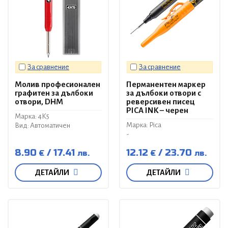
За сравнение
За сравнение
Молив професионален
Перманентен маркер
графитен за дълбоки
за дълбоки отвори с
отвори, DHM
реверсивен писец
PICA INK – черен
Марка: 4K5
Марка: Pica
Вид: Автоматичен
-
8.90
17.41
12.12
23.70
€
лв.
€
лв.
ДЕТАЙЛИ
ДЕТАЙЛИ