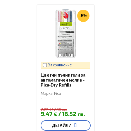
-5%
За сравнение
Цветни пълнители за
автоматичен молив -
Pica-Dry Refills
Марка: Pica
-
9.97
19.50
€
лв.
9.47
18.52
€
лв.
ДЕТАЙЛИ