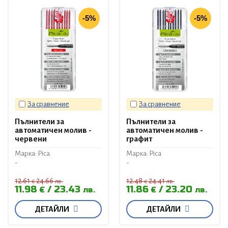
-5%
-5%
За сравнение
За сравнение
Пълнители за
Пълнители за
автоматичен молив -
автоматичен молив -
червени
графит
Марка: Pica
Марка: Pica
-
-
12.61
24.66
12.48
24.41
€
лв.
€
лв.
11.98
23.43
11.86
23.20
€
лв.
€
лв.
ДЕТАЙЛИ
ДЕТАЙЛИ