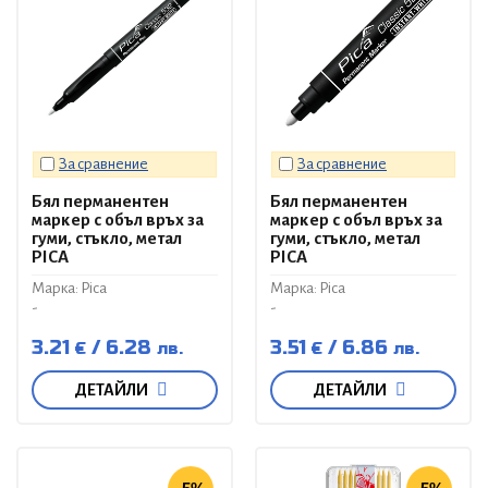
За сравнение
За сравнение
Бял перманентен
Бял перманентен
маркер с объл връх за
маркер с объл връх за
гуми, стъкло, метал
гуми, стъкло, метал
PICA
PICA
Марка: Pica
Марка: Pica
-
-
3.21
6.28
3.51
6.86
€
лв.
€
лв.
ДЕТАЙЛИ
ДЕТАЙЛИ