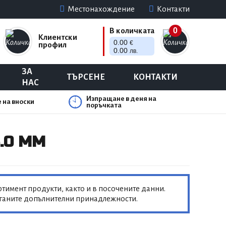
Местонахождение
Контакти
0
В количката
Клиентски
0.00
€
профил
0.00
лв.
ЗА
ТЪРСЕНЕ
КОНТАКТИ
НАС
Изпращане в деня на
 на вноски
поръчката
.0 MM
тимент продукти, както и в посочените данни.
аганите допълнителни принадлежности.