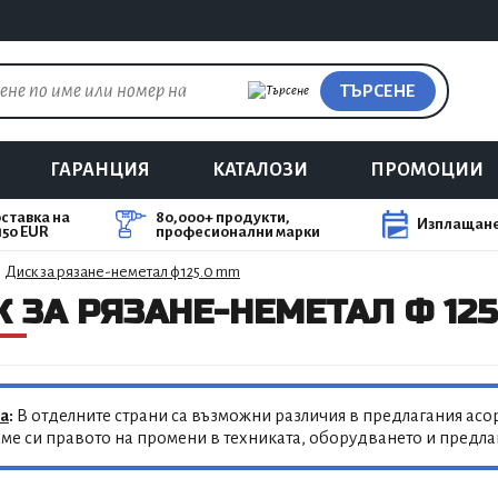
ТЪРСЕНЕ
ГАРАНЦИЯ
КАТАЛОЗИ
ПРОМОЦИИ
ставка на
80,000+ продукти,
Изплащане
150 EUR
професионални марки
Диск за рязане-неметал ф 125.0 mm
 ЗА РЯЗАНЕ-НЕМЕТАЛ Ф 125
а
:
В отделните страни са възможни различия в предлагания асор
ме си правото на промени в техниката, оборудването и предл