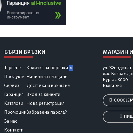
БЪРЗИ ВРЪЗКИ
МАГАЗИН И
Търсене
Количка за поръчки
ул. "Фердинан
0
ж.к. Възражда
Продукти
Начини за плащане
Бургас 8000
Сервиз
Доставка и връщане
България
Гаранция
Вход за клиенти
GOOGLE 
Каталози
Нова регистрация
Промоции
Забравена парола?
ПИШ
За нас
Контакти