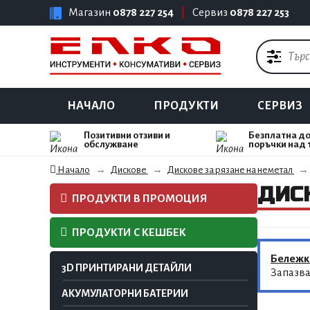
Магазин
0878 227 254
|
Сервиз
0878 227 253
НАЧАЛО
ПРОДУКТИ
СЕРВИЗ
Позитивни отзиви и
Безплатна до
обслужване
поръчки над 
Начало
Дискове
Дискове за рязане на неметал
ДИСК
ПРОДУКТИ В ПРОМОЦИЯ
ПРОДУКТИ С КЕШБЕК
Бележк
3D ПРИНТИРАНИ ДЕТАЙЛИ
Запазва
АКУМУЛАТОРНИ БАТЕРИИ