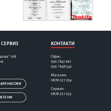
 СЕРВИЗ
КОНТАКТИ
дова" 108
Офис:
не
056 / 841 961
056 / 848 542
Магазин:
0878 227 254
MAPS НАСОКИ
Сервиз:
0878 227 253
ЕТЕ НИ