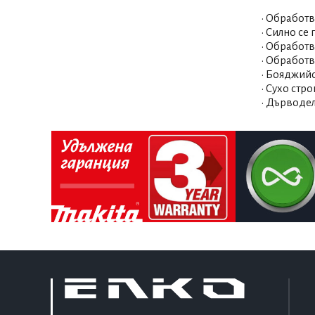
• Обработ
• Силно се
• Обработ
• Обработв
• Бояджий
• Сухо стр
• Дърводе