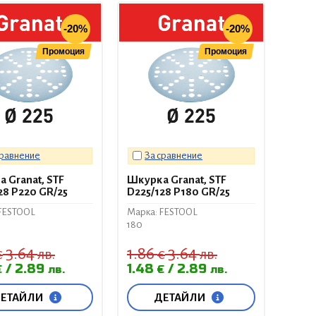
-20%
-20%
Промоция
Промоция
сравнение
За сравнение
 Granat, STF
Шкурка Granat, STF
28 P220 GR/25
D225/128 P180 GR/25
FESTOOL
Марка: FESTOOL
180
3.64
1.86
3.64
€
лв.
€
лв.
2.89
1.48
2.89
€
лв.
€
лв.
ЕТАЙЛИ
ДЕТАЙЛИ