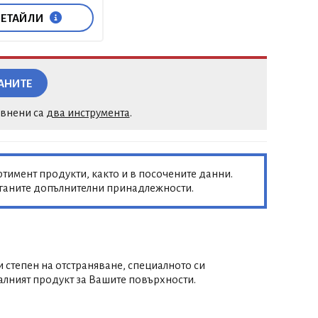
ЕТАЙЛИ
АНИТЕ
авнени са
два инструмента
.
тимент продукти, както и в посочените данни.
аганите допълнителни принадлежности.
 степен на отстраняване, специалното си
лният продукт за Вашите повърхности.