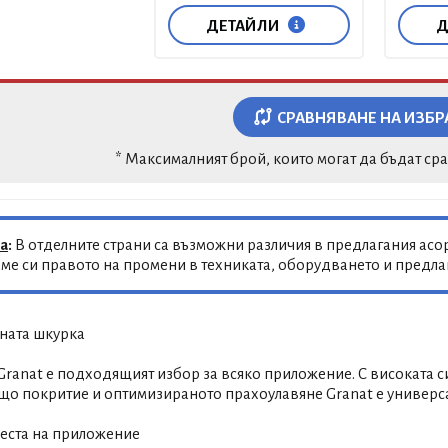
ДЕТАЙЛИ
Д
СРАВНЯВАНЕ НА ИЗБР
* Максималният брой, които могат да бъдат ср
а
:
В отделните страни са възможни различия в предлагания асор
ме си правото на промени в техниката, оборудването и предл
ната шкурка
ranat е подходящият избор за всяко приложение. С високата си
що покритие и оптимизираното прахоулавяне Granat е универса
еста на приложение