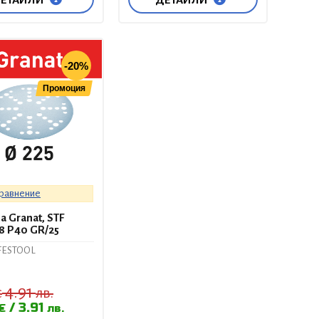
-20%
Промоция
сравнение
 Granat, STF
8 P40 GR/25
FESTOOL
4.91
€
лв.
3.91
€
лв.