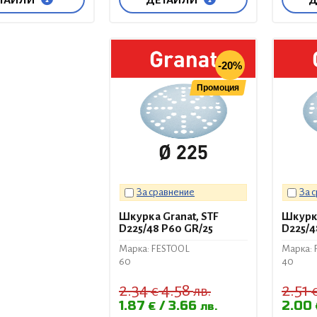
-20%
Промоция
За сравнение
За 
Шкурка Granat, STF
Шкурка
D225/48 P60 GR/25
D225/4
Марка: FESTOOL
Марка: 
60
40
2.34
4.58
2.51
€
лв.
1.87
3.66
2.00
€
лв.