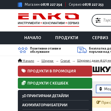
Магазин
0878 227 254
|
Сервиз
0878 227 253
НАЧАЛО
ПРОДУКТИ
СЕРВИЗ
Позитивни отзиви и
Безплатна до
обслужване
поръчки над 
Шкурки с диам.ф 225 м
Начало
Шкурки
Granat
ШКУ
ПРОДУКТИ В ПРОМОЦИЯ
ПРОДУКТИ С КЕШБЕК
Мо
3D ПРИНТИРАНИ ДЕТАЙЛИ
При с
АКУМУЛАТОРНИ БАТЕРИИ