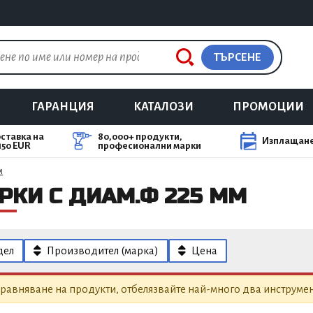
ТЪРСЕНЕ
ГАРАНЦИЯ
КАТАЛОЗИ
ПРОМОЦИИ
ставка на
80,000+ продукти,
Изплащане
150 EUR
професионални марки
м
РКИ С ДИАМ.Ф 225 ММ
дел
Производител (марка)
Цена
равняване на продукти, отбелязвайте най-много два инструмен