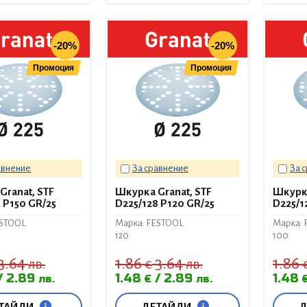
-20%
-20%
Промоция
Промоция
авнение
За сравнение
За 
Granat, STF
Шкурка Granat, STF
Шкурка
 P150 GR/25
D225/128 P120 GR/25
D225/1
ESTOOL
Марка: FESTOOL
Марка: 
120
100
3.64
1.86
3.64
1.86
лв.
€
лв.
2.89
1.48
2.89
1.48
лв.
€
лв.
ТАЙЛИ
ДЕТАЙЛИ
Д