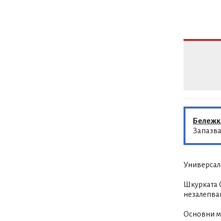
Бележк
Запазва
Универсал
Шкурката G
незалепва
Основни м