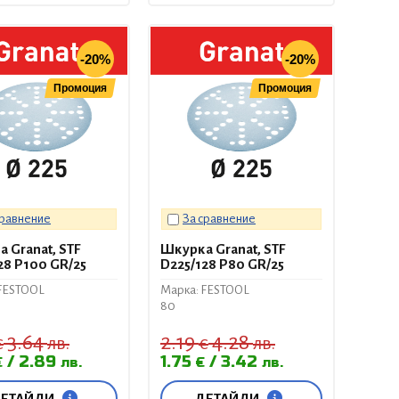
-20%
-20%
Промоция
Промоция
сравнение
За сравнение
 Granat, STF
Шкурка Granat, STF
28 P100 GR/25
D225/128 P80 GR/25
FESTOOL
Марка: FESTOOL
80
3.64
2.19
4.28
€
лв.
€
лв.
2.89
1.75
3.42
€
лв.
€
лв.
ЕТАЙЛИ
ДЕТАЙЛИ