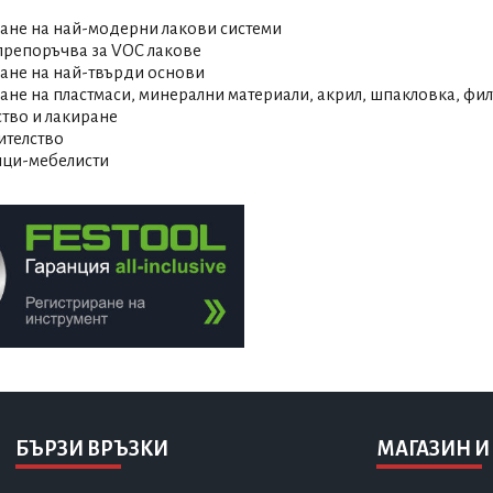
ване на най-модерни лакови системи
 препоръчва за VOC лакове
ване на най-твърди основи
ане на пластмаси, минерални материали, акрил, шпакловка, фи
ство и лакиране
оителство
лци-мебелисти
БЪРЗИ ВРЪЗКИ
МАГАЗИН И