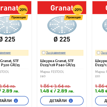
-20%
-20%
Промоция
Промоция
авнение
За сравнение
За 
Granat, STF
Шкурка Granat, STF
Шкурка
 P320 GR/25
D225/128 P240 GR/25
D225/1
ESTOOL
Марка: FESTOOL
Марка: 
240
220
3.64
1.86
3.64
1.86
лв.
€
лв.
2.89
1.48
2.89
1.48
лв.
€
лв.
ТАЙЛИ
ДЕТАЙЛИ
Д