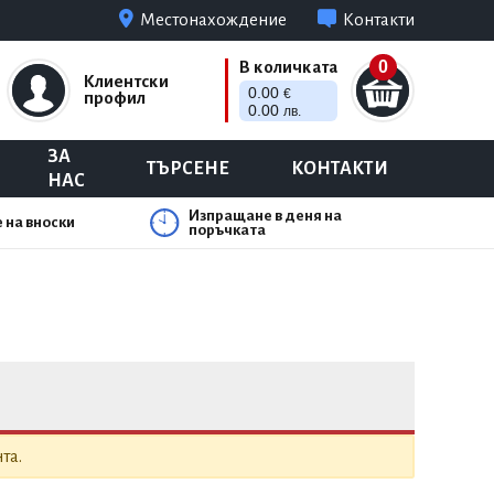
Местонахождение
Контакти
0
В количката
Клиентски
0.00
€
профил
0.00
лв.
ЗА
ТЪРСЕНЕ
КОНТАКТИ
НАС
Изпращане в деня на
 на вноски
поръчката
та.