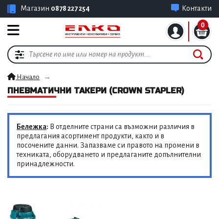
Магазин
0878 227 254
Контакти
0
Начало
ПНЕВМАТИЧНИ ТАКЕРИ (CROWN STAPLER)
Бележка
:
В отделните страни са възможни различия в
предлагания асортимент продукти, както и в
посочените данни. Запазваме си правото на промени в
техниката, оборудването и предлаганите допълнителни
принадлежности.