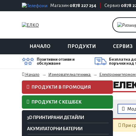
Магазин
0878 227 254
|
Сервиз
0878 2
НАЧАЛО
ПРОДУКТИ
СЕРВИЗ
Позитивни отзиви и
Безплатна до
обслужване
поръчки над 
Електронни термом
Начало
Измервателна техника
ЕЛЕ
ПРОДУКТИ В ПРОМОЦИЯ
ПРОДУКТИ С КЕШБЕК
Мод
3D ПРИНТИРАНИ ДЕТАЙЛИ
При ср
АКУМУЛАТОРНИ БАТЕРИИ