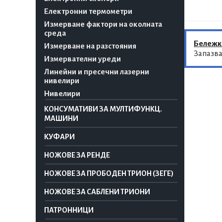
Електронни термометри
Измерване фактори на околната
среда
Бележк
Измерване на разстояния
Запазва
Измервателни уреди
Линейни и пресечни лазерни
нивелири
Нивелири
КОНСУМАТИВИ ЗА МУЛТИФУНКЦ.
МАШИНИ
КУФАРИ
НОЖОВЕ ЗА РЕНДЕ
НОЖОВЕ ЗА ПРОБОДЕН ТРИОН (ЗЕГЕ)
НОЖОВЕ ЗА САБЛЕНИ ТРИОНИ
ПАТРОННИЦИ