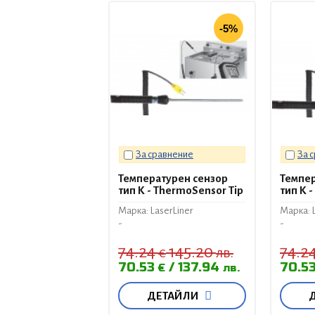
-5%
За сравнение
За 
Температурен сензор
Темпер
тип К - ThermoSensor Tip
тип К 
Марка: LaserLiner
Марка: L
-
-
74.24
145.20
74.2
€
лв.
70.53
137.94
70.5
€
лв.
ДЕТАЙЛИ