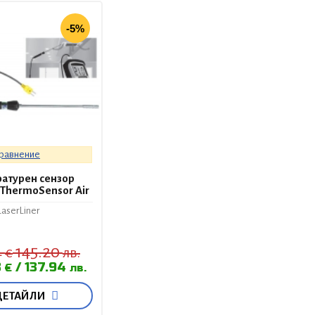
-5%
сравнение
атурен сензор
- ThermoSensor Air
aserLiner
4
145.20
€
лв.
3
137.94
€
лв.
ДЕТАЙЛИ