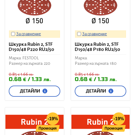
За сравнение
За сравнение
Шкурка Rubin 2, STF
Шкурка Rubin 2, STF
D150/48 P220 RU2/50
D150/48 P180 RU2/50
Марка: FESTOOL
Марка:
Размер на зърната: 220
Размер на зърната: 180
0.85
1.66
0.85
1.66
€
лв.
€
лв.
0.68
1.33
0.68
1.33
€
лв.
€
лв.
ДЕТАЙЛИ
ДЕТАЙЛИ
-19%
-19%
Промоция
Промоция