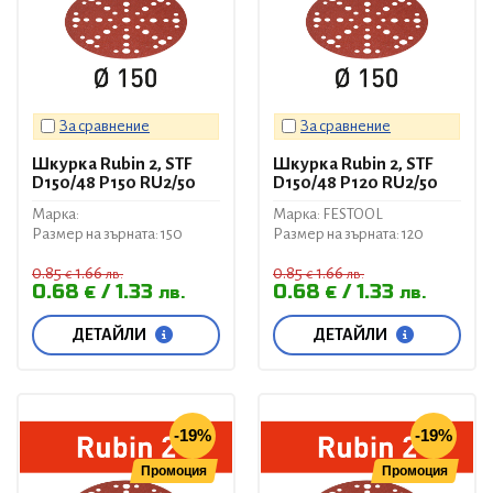
За сравнение
За сравнение
Шкурка Rubin 2, STF
Шкурка Rubin 2, STF
D150/48 P150 RU2/50
D150/48 P120 RU2/50
Марка:
Марка: FESTOOL
Размер на зърната: 150
Размер на зърната: 120
0.85
1.66
0.85
1.66
€
лв.
€
лв.
0.68
1.33
0.68
1.33
€
лв.
€
лв.
ДЕТАЙЛИ
ДЕТАЙЛИ
-19%
-19%
Промоция
Промоция