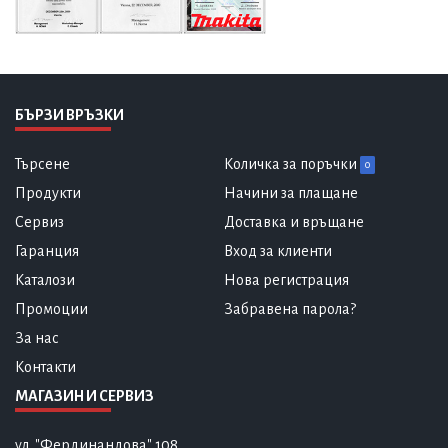
БЪРЗИ ВРЪЗКИ
Търсене
Количка за поръчки
0
Продукти
Начини за плащане
Сервиз
Доставка и връщане
Гаранция
Вход за клиенти
Каталози
Нова регистрация
Промоции
Забравена парола?
За нас
Контакти
МАГАЗИН И СЕРВИЗ
ул. "Фердинандова" 108