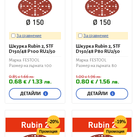
За сравнение
За сравнение
Шкурка Rubin 2, STF
Шкурка Rubin 2, STF
D150/48 P100 RU2/50
D150/48 P80 RU2/50
Марка: FESTOOL
Марка: FESTOOL
Размер на зърната: 100
Размер на зърната: 80
0.85
1.66
1.00
1.96
€
лв.
€
лв.
0.68
1.33
0.80
1.56
€
лв.
€
лв.
ДЕТАЙЛИ
ДЕТАЙЛИ
-20%
-19%
Промоция
Промоция