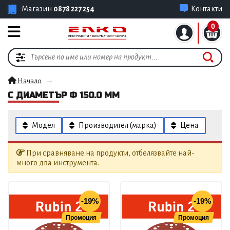
Магазин
0878 227 254
Контакти
0
Начало
С ДИАМЕТЪР Ф 150.0 ММ
Модел
Производител (марка)
Цена
При сравняване на продукти, отбелязвайте най-
много два инструмента.
-19%
-19%
Промоция
Промоция