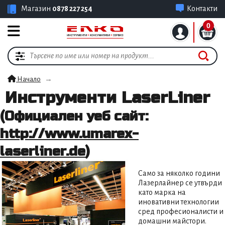
Магазин
0878 227 254
Контакти
0
Начало
Инструменти LaserLiner
(Официален уеб сайт:
http://www.umarex-
laserliner.de
)
Само за няколко години
Лазерлайнер се утвърди
като марка на
иновативни технологии
сред професионалисти и
домашни майстори.