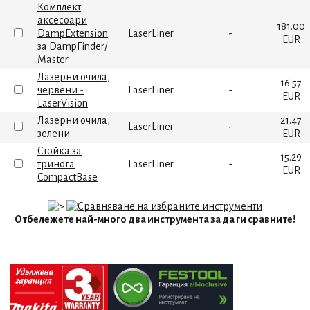
Комплект
аксесоари
181.00
DampExtension
LaserLiner
-
EUR
за DampFinder/
Master
Лазерни очила,
16.57
червени -
LaserLiner
-
EUR
LaserVision
Лазерни очила,
21.47
LaserLiner
-
зелени
EUR
Стойка за
15.29
тринога
LaserLiner
-
EUR
CompactBase
Отбележете най-много
два инструмента
за да ги сравните!