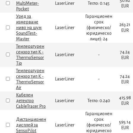
50.62
MultiMeter-
LaserLiner
Тегло: 0.145
EUR
Pocket
Уред за
Гаранционен
измерване
срок
263.21
ниво на шум
LaserLiner
(физическо/
EUR
SoundTest-
юридическо
Master
лице): 24
Температурен
сензор тип К -
74.24
LaserLiner
-
ThermoSensor
EUR
Tip
Температурен
сензор тип К -
74.24
LaserLiner
-
ThermoSensor
EUR
Air
Кабелен
415.98
детектор
LaserLiner
Тегло: 0.240
EUR
CableTracer Pro
Гаранционен
Дистанционен
срок
595.14
дисплей за
LaserLiner
(физическо/
EUR
SensoPilot
юридическо