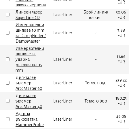
EUR
плочка червена
Линеен лазер
Брой линии/
30.06
LaserLiner
SuperLine 2D
точки: 1
EUR
Измервателни
шипове 10 mm
7.98
LaserLiner
-
за DampFinder /
EUR
DampMaster
Измервателни
шипове за
11.66
ударна
LaserLiner
-
EUR
ръкохватка 15
mm
Дигитален
259.22
ъгломер
LaserLiner
Тегло: 1.050
EUR
ArcoMaster 60
Дигитален
180.23
ъгломер
LaserLiner
Тегло: 0.800
EUR
ArcoMaster 40
Ударна
49.08
ръкохватка
LaserLiner
-
EUR
HammerProbe