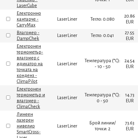
LaserCube
Електронно
20.86
кантарче -
LaserLiner
Тегло: 0.080
EUR
CarryMax
Влагомер -
27.55
LaserLiner
Тегло: 0.041
DampChek
EUR
Електронен
термометър-
влагомер с
Температура (°C):
24.54
идикатор на
LaserLiner
- 10 - 50
EUR
точката на
конденз -
ClimaPilot
Електронен
термометър и
Температура (°C):
14.73
LaserLiner
влагомер -
0 - 50
EUR
ClimaCheck
Линеен
лазерен
Брой линии/
73.63
нивелир
LaserLiner
точки: 2
EUR
SmartCross-
Laser