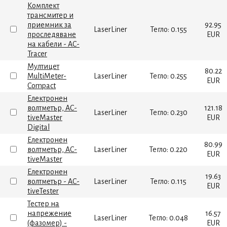
Комплект
трансмитер и
приемник за
92.95
LaserLiner
Тегло: 0.155
проследяване
EUR
на кабели - AC-
Tracer
Мултицет
80.22
MultiMeter-
LaserLiner
Тегло: 0.255
EUR
Compact
Електронен
волтметър, AC-
121.18
LaserLiner
Тегло: 0.230
tiveMaster
EUR
Digital
Електронен
80.99
волтметър, AC-
LaserLiner
Тегло: 0.220
EUR
tiveMaster
Електронен
19.63
волтметър - AC-
LaserLiner
Тегло: 0.115
EUR
tiveTester
Тестер на
напрежение
16.57
LaserLiner
Тегло: 0.048
(фазомер) -
EUR