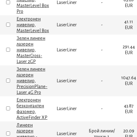
LaserLiner
-
MasterLevel Box
EUR
Pro
Електронен
41.11
нивелир,
LaserLiner
-
EUR
MasterLevel Box
Зелен линеен
лазерен
291.44
нивелир,
LaserLiner
-
EUR
MasterCross-
Laser 2GP
Зелен линеен
лазерен
1047.64
нивелир,
LaserLiner
-
EUR
PrecisionPlane-
Laser 4G Pro
Електронен
безконтактен
43.87
LaserLiner
-
фазомер,
EUR
ActiveFinder XP
Линеен
лазерен
Брой линии/
20.09
LaserLiner
нивелир -
точки: 1
EUR