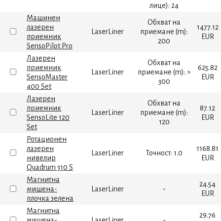
лице): 24
Машинен
Обхват на
лазерен
1477.12
LaserLiner
приемане (m):
приемник
EUR
200
SensoPilot Pro
Лазерен
Обхват на
приемник
625.82
LaserLiner
приемане (m): >
SensoMaster
EUR
300
400 Set
Лазерен
Обхват на
приемник
87.12
LaserLiner
приемане (m):
SensoLite 120
EUR
120
Set
Ротационен
лазерен
1168.81
LaserLiner
Точност: 1.0
нивелир
EUR
Quadrum 310 S
Магнитна
24.54
мишена-
LaserLiner
-
EUR
плочка зелена
Магнитна
29.76
мишена-
LaserLiner
-