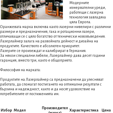
Модерните
измервателни уреди,
работещи с лазерна
технология завладяха
цяла Европа.
Оранжевата марка включва както лазерни нивелири с различни
размери и предназначения, така и ротационни лазери,
отличаващи се с цяло богатство от технически нововъведения.
Лазерлайнер залага на развойната дейност и дизайна на
продуктите. Качеството е абсолютен приоритет.
Лазерите се произеждат и калибрират в Германия.
За някои специални либели, Лазерлайнер дава десет години
гаранция, вместо три, както е общоприето.
Философия на марката:
Продуктите на Лазерлайнер са предназначени да улесняват
работата, да спомагат постигането на оптимални резултати с
бързина и надеждност, както и да носят удоволствие на
потребителите от постиженията им.
Производител
Избор
Модел
Характеристика
Цена
(марка)