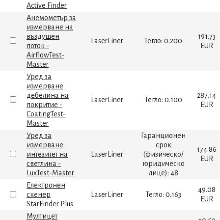
Active Finder
Анемометър за
измерване на
въздушен
191.73
LaserLiner
Тегло: 0.200
поток -
EUR
AirflowTest-
Master
Уред за
измерване
дебелина на
287.14
LaserLiner
Тегло: 0.100
покритие -
EUR
CoatingTest-
Master
Уред за
Гаранционен
измерване
срок
174.86
интезитет на
LaserLiner
(физическо/
EUR
светлина -
юридическо
LuxTest-Master
лице): 48
Електронен
49.08
скенер
LaserLiner
Тегло: 0.163
EUR
StarFinder Plus
Мултицет