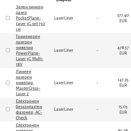
Зелен линеен
лазер
377.40
PocketPlane-
LaserLiner
-
EUR
Laser 3G set 150
см
Триизмерен
лазерен
нивелир
478.57
LaserLiner
-
PowerPlane-
EUR
Laser 3G Multi-
18V
Линеен
лазерен
147.25
нивелир,
LaserLiner
-
EUR
MasterCross-
Laser 2
Електронен
безконтактен
15.03
LaserLiner
-
фазомер, AC-
EUR
Check
Електронен
нивелир,
85.28