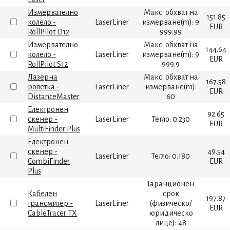
Измервателно
Макс. обхват на
151.85
колело -
LaserLiner
измерване(m): 9
EUR
RollPilot D12
999.99
Измервателно
Макс. обхват на
144.64
колело -
LaserLiner
измерване(m): 9
EUR
RollPilot S12
999.9
Лазерна
Макс. обхват на
167.58
ролетка -
LaserLiner
измерване(m):
EUR
DistanceMaster
60
Електронен
92.65
скенер -
LaserLiner
Тегло: 0.230
EUR
MultiFinder Plus
Електронен
скенер -
49.54
LaserLiner
Тегло: 0.180
CombiFinder
EUR
Plus
Гаранционен
Кабелен
срок
197.87
трансмитер -
LaserLiner
(физическо/
EUR
CableTracer TX
юридическо
лице): 48