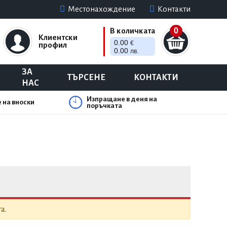
Местонахождение
Контакти
0
В количката
Клиентски
0.00
€
профил
0.00
лв.
ЗА
ТЪРСЕНЕ
КОНТАКТИ
НАС
Изпращане в деня на
 на вноски
поръчката
а.