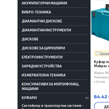
АКУМУЛАТОРНИ МАШИНИ
ВИБРО-ТЕХНИКА
ДИАМАНТНИ ДИСКОВЕ
ДИАМАНТНИ ИНСТРУМЕНТИ
ДИСКОВЕ
ДИСКОВЕ ЗА ЦИРКУЛЯРИ
За ср
ЕЛЕКТРОИНСТРУМЕНТИ
Куфар п
Makpac 
ЗАРЯДНИ УСТРОЙСТВА
Марка: M
ИЗМЕРВАТЕЛНА ТЕХНИКА
Размери (Д
x 315 мм
КОНСУМАТИВИ ЗА МУЛТИФУНКЦ.
МАШИНИ
64.42
КУФАРИ
Систейнер и транспортни системи -
Д