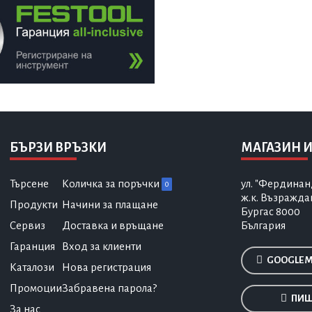
БЪРЗИ ВРЪЗКИ
МАГАЗИН И
Търсене
Количка за поръчки
ул. "Фердинан
0
ж.к. Възражда
Продукти
Начини за плащане
Бургас 8000
Сервиз
Доставка и връщане
България
Гаранция
Вход за клиенти
GOOGLE 
Каталози
Нова регистрация
Промоции
Забравена парола?
ПИШ
За нас