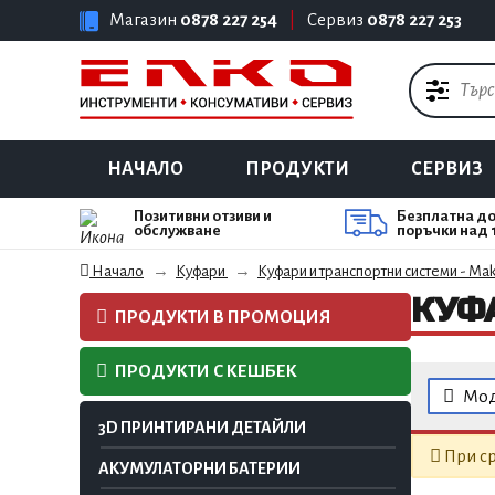
Магазин
0878 227 254
|
Сервиз
0878 227 253
НАЧАЛО
ПРОДУКТИ
СЕРВИЗ
Позитивни отзиви и
Безплатна до
обслужване
поръчки над 
Начало
Куфари
Куфари и транспортни системи - Mak
КУФ
ПРОДУКТИ В ПРОМОЦИЯ
ПРОДУКТИ С КЕШБЕК
Мод
3D ПРИНТИРАНИ ДЕТАЙЛИ
При ср
АКУМУЛАТОРНИ БАТЕРИИ