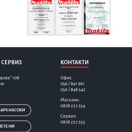
 СЕРВИЗ
КОНТАКТИ
дова" 108
Офис:
не
056 / 841 961
056 / 848 542
Магазин:
0878 227 254
MAPS НАСОКИ
Сервиз:
0878 227 253
ЕТЕ НИ