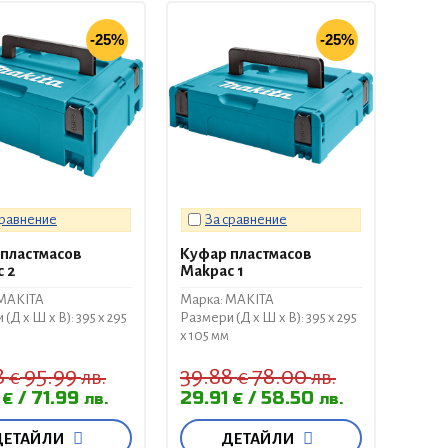
-25%
-25%
сравнение
За сравнение
пластмасов
Куфар пластмасов
 2
Makpac 1
 MAKITA
Марка: MAKITA
(Д x Ш x В): 395 x 295
Размери (Д x Ш x В): 395 x 295
x 105 мм
8
95.99
39.88
78.00
€
лв.
€
лв.
1
71.99
29.91
58.50
€
лв.
€
лв.
ДЕТАЙЛИ
ДЕТАЙЛИ