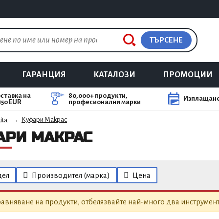
ТЪРСЕНЕ
ГАРАНЦИЯ
КАТАЛОЗИ
ПРОМОЦИИ
ставка на
80,000+ продукти,
Изплащане
150 EUR
професионални марки
Куфари Makpac
ita
АРИ MAKPAC
ел
Производител (марка)
Цена
авняване на продукти, отбелязвайте най-много два инструмент