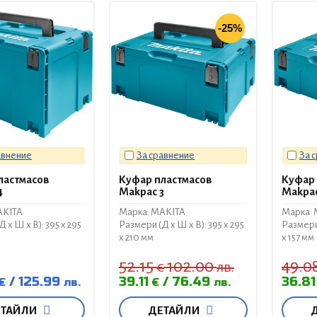
-25%
авнение
За сравнение
За 
ластмасов
Куфар пластмасов
Куфар 
4
Makpac 3
Makpac
AKITA
Марка: MAKITA
Марка:
 x Ш x В): 395 x 295
Размери (Д x Ш x В): 395 x 295
Размери 
x 210 мм
x 157 мм
52.15
102.00
49.0
€
лв.
125.99
39.11
76.49
36.8
€
лв.
€
лв.
ЕТАЙЛИ
ДЕТАЙЛИ